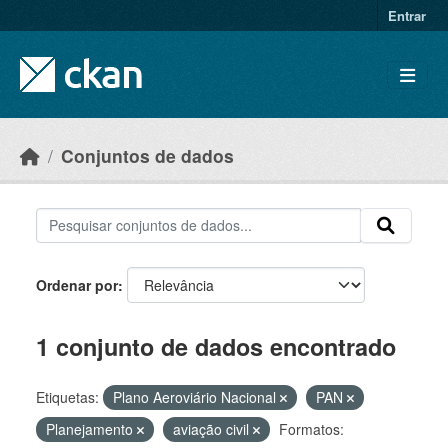
Skip to main content
Entrar
Conjuntos de dados
Ordenar por
1 conjunto de dados encontrado
Etiquetas:
Plano Aeroviário Nacional
PAN
Planejamento
aviação civil
Formatos: