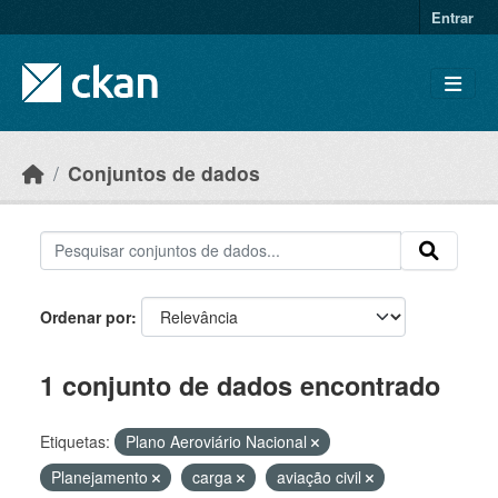
Skip to main content
Entrar
Conjuntos de dados
Ordenar por
1 conjunto de dados encontrado
Etiquetas:
Plano Aeroviário Nacional
Planejamento
carga
aviação civil