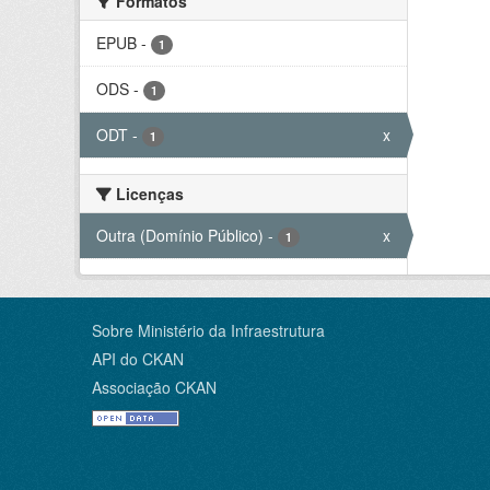
Formatos
EPUB
-
1
ODS
-
1
ODT
-
x
1
Licenças
Outra (Domínio Público)
-
x
1
Sobre Ministério da Infraestrutura
API do CKAN
Associação CKAN