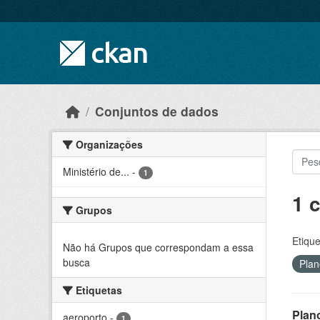
Skip to main content
Conjuntos de dados
Organizações
Ministério de...
-
1
1 
Grupos
Etique
Não há Grupos que correspondam a essa
busca
Pla
Etiquetas
Plan
aeroporto
-
1