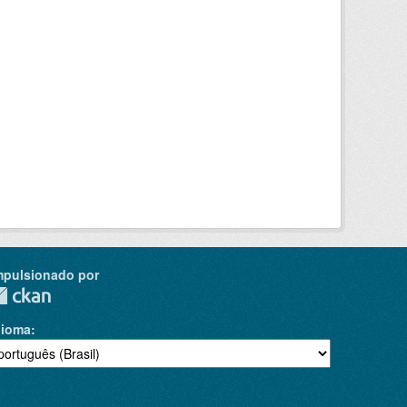
mpulsionado por
dioma