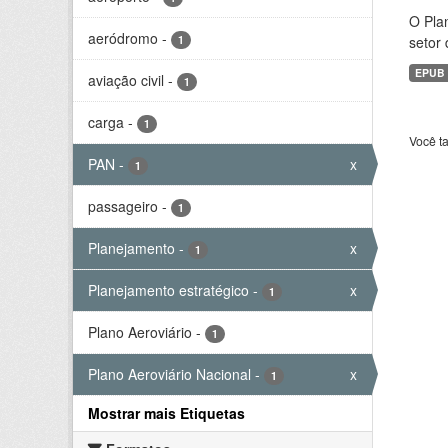
O Plan
aeródromo
-
1
setor 
EPUB
aviação civil
-
1
carga
-
1
Você t
PAN
-
x
1
passageiro
-
1
Planejamento
-
x
1
Planejamento estratégico
-
x
1
Plano Aeroviário
-
1
Plano Aeroviário Nacional
-
x
1
Mostrar mais Etiquetas