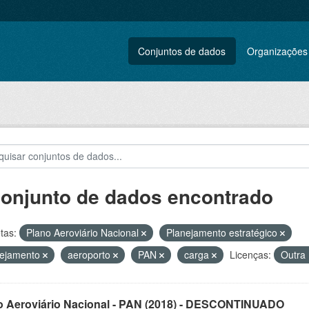
Conjuntos de dados
Organizações
conjunto de dados encontrado
tas:
Plano Aeroviário Nacional
Planejamento estratégico
nejamento
aeroporto
PAN
carga
Licenças:
Outra 
o Aeroviário Nacional - PAN (2018) - DESCONTINUADO