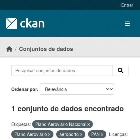
Skip to main content
Entrar
Conjuntos de dados
Ordenar por
1 conjunto de dados encontrado
Etiquetas:
Plano Aeroviário Nacional
Plano Aeroviário
aeroporto
PAN
Licenças: