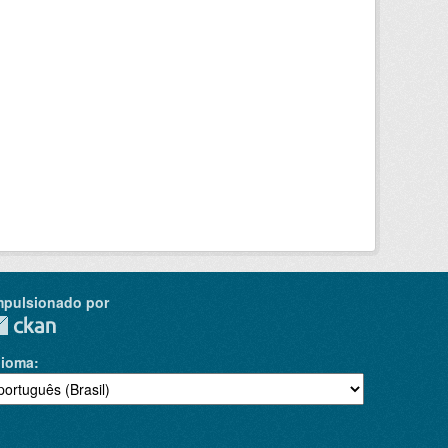
mpulsionado por
dioma