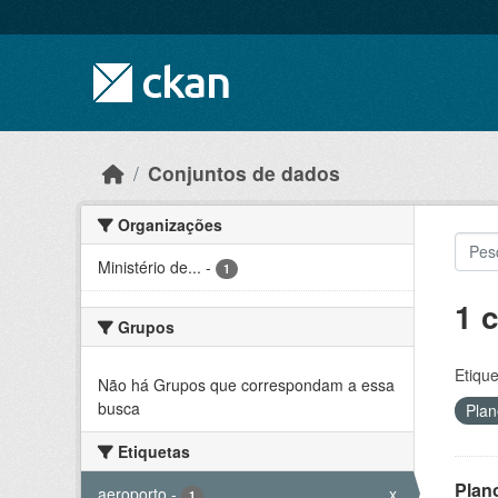
Skip to main content
Conjuntos de dados
Organizações
Ministério de...
-
1
1 
Grupos
Etique
Não há Grupos que correspondam a essa
busca
Plan
Etiquetas
Plan
aeroporto
-
x
1