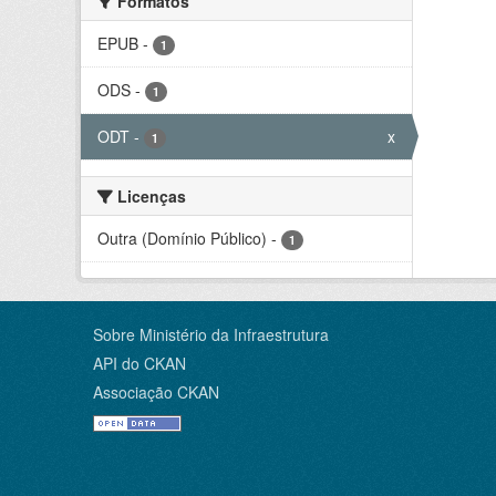
Formatos
EPUB
-
1
ODS
-
1
ODT
-
x
1
Licenças
Outra (Domínio Público)
-
1
Sobre Ministério da Infraestrutura
API do CKAN
Associação CKAN