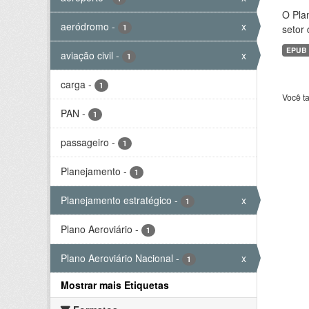
O Plan
aeródromo
-
x
1
setor 
EPUB
aviação civil
-
x
1
carga
-
1
Você t
PAN
-
1
passageiro
-
1
Planejamento
-
1
Planejamento estratégico
-
x
1
Plano Aeroviário
-
1
Plano Aeroviário Nacional
-
x
1
Mostrar mais Etiquetas