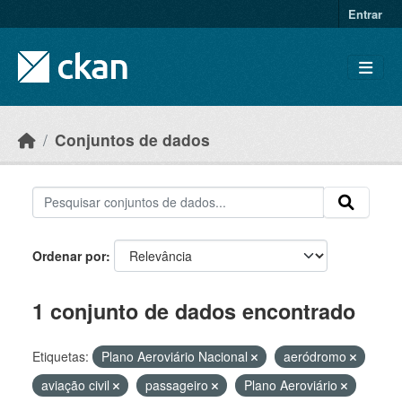
Skip to main content
Entrar
Conjuntos de dados
Ordenar por
1 conjunto de dados encontrado
Etiquetas:
Plano Aeroviário Nacional
aeródromo
aviação civil
passageiro
Plano Aeroviário