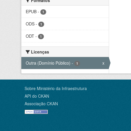
Formatos
EPUB
-
1
ODS
-
1
ODT
-
1
Licenças
Outra (Domínio Público)
-
x
1
Sobre Ministério da Infraestrutura
API do CKAN
Associação CKAN