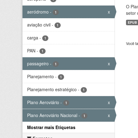
O Plan
aeródromo
-
x
1
setor 
EPUB
aviação civil
-
1
carga
-
1
Você t
PAN
-
1
passageiro
-
x
1
Planejamento
-
1
Planejamento estratégico
-
1
Plano Aeroviário
-
x
1
Plano Aeroviário Nacional
-
x
1
Mostrar mais Etiquetas