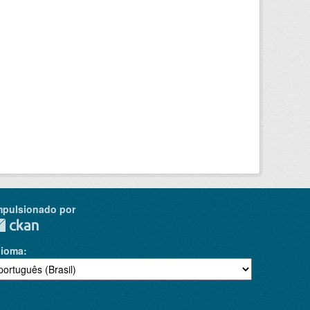
mpulsionado por
dioma