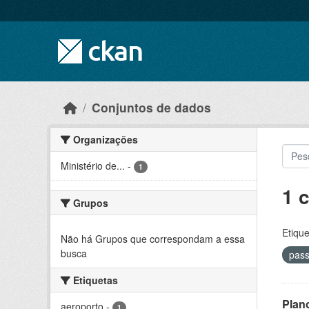
Skip to main content
Conjuntos de dados
Organizações
Ministério de...
-
1
1 
Grupos
Etique
Não há Grupos que correspondam a essa
busca
pas
Etiquetas
Plan
aeroporto
-
1