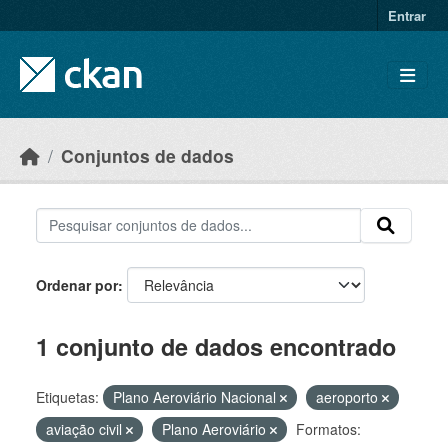
Skip to main content
Entrar
Conjuntos de dados
Ordenar por
1 conjunto de dados encontrado
Etiquetas:
Plano Aeroviário Nacional
aeroporto
aviação civil
Plano Aeroviário
Formatos: