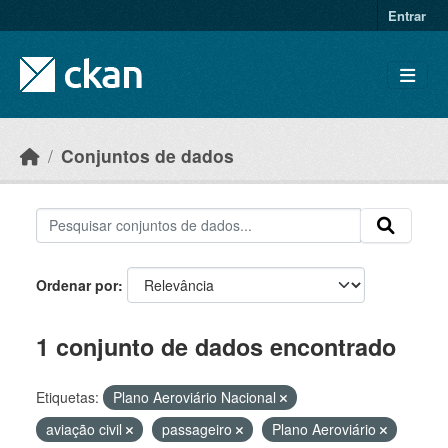
Skip to main content
Entrar
Conjuntos de dados
Ordenar por
1 conjunto de dados encontrado
Etiquetas:
Plano Aeroviário Nacional
aviação civil
passageiro
Plano Aeroviário