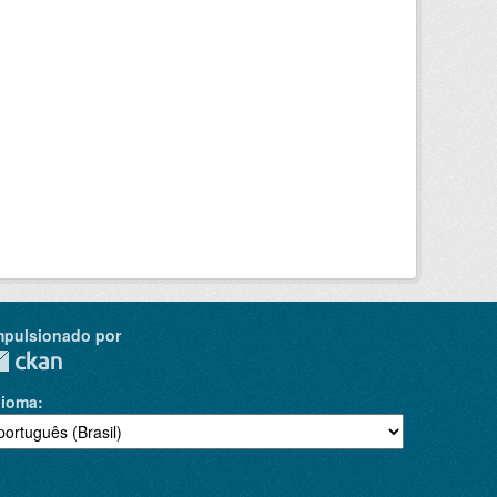
mpulsionado por
dioma