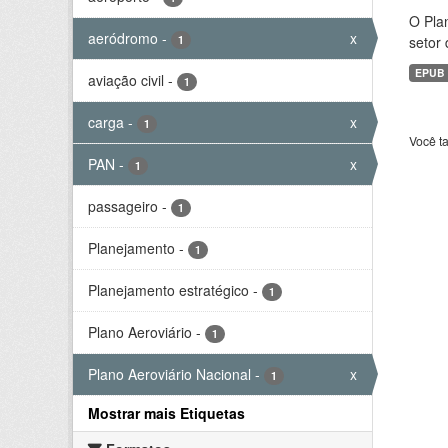
O Plan
aeródromo
-
x
1
setor 
EPUB
aviação civil
-
1
carga
-
x
1
Você t
PAN
-
x
1
passageiro
-
1
Planejamento
-
1
Planejamento estratégico
-
1
Plano Aeroviário
-
1
Plano Aeroviário Nacional
-
x
1
Mostrar mais Etiquetas