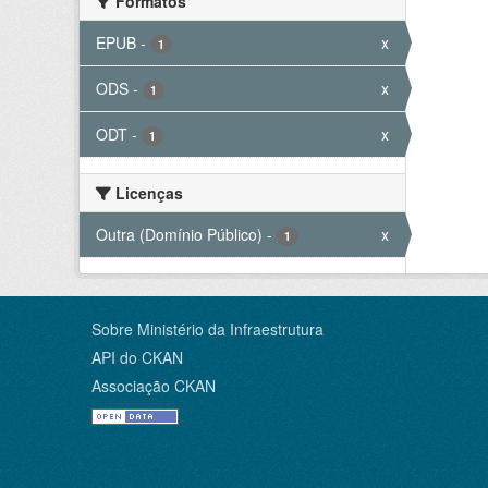
Formatos
EPUB
-
x
1
ODS
-
x
1
ODT
-
x
1
Licenças
Outra (Domínio Público)
-
x
1
Sobre Ministério da Infraestrutura
API do CKAN
Associação CKAN