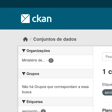
Skip to main content
Conjuntos de dados
Organizações
Ministério de...
-
1
1 
Grupos
Etique
Não há Grupos que correspondam a essa
busca
aer
Etiquetas
Plan
aeroporto
-
1