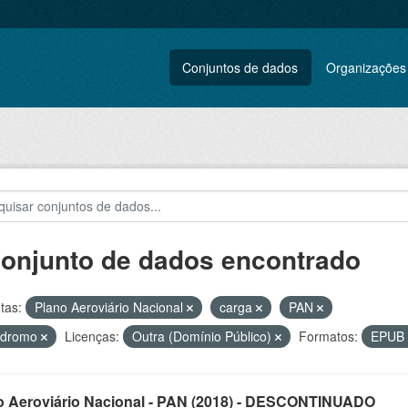
Conjuntos de dados
Organizações
conjunto de dados encontrado
tas:
Plano Aeroviário Nacional
carga
PAN
ódromo
Licenças:
Outra (Domínio Público)
Formatos:
EPUB
o Aeroviário Nacional - PAN (2018) - DESCONTINUADO