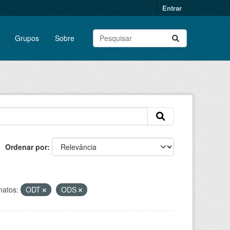
Entrar
Grupos
Sobre
Ordenar por
atos:
ODT
ODS