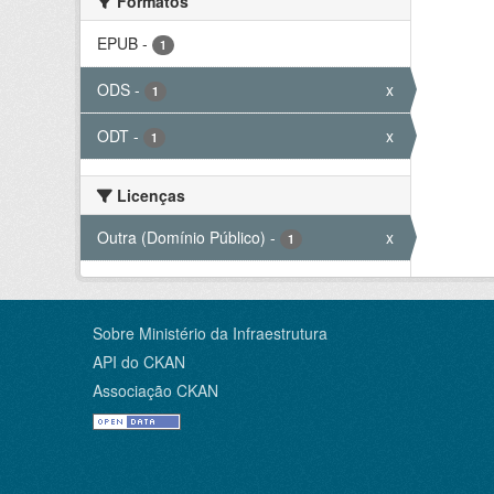
Formatos
EPUB
-
1
ODS
-
x
1
ODT
-
x
1
Licenças
Outra (Domínio Público)
-
x
1
Sobre Ministério da Infraestrutura
API do CKAN
Associação CKAN