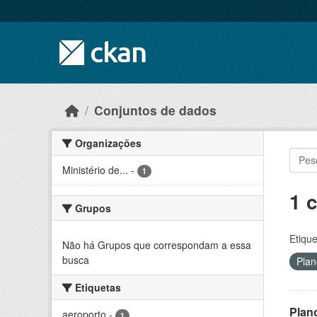
Skip to main content
Conjuntos de dados
Organizações
Ministério de...
-
1
1 
Grupos
Etique
Não há Grupos que correspondam a essa
busca
Plan
Etiquetas
Plan
aeroporto
-
1