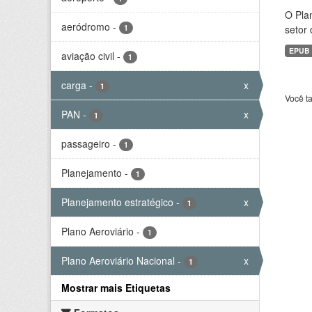
O Plan
aeródromo
-
1
setor 
EPUB
aviação civil
-
1
carga
-
x
1
Você t
PAN
-
x
1
passageiro
-
1
Planejamento
-
1
Planejamento estratégico
-
x
1
Plano Aeroviário
-
1
Plano Aeroviário Nacional
-
x
1
Mostrar mais Etiquetas