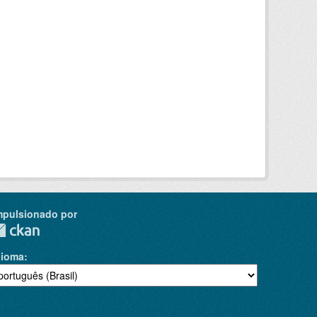
mpulsionado por
dioma