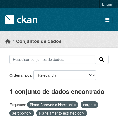
Skip to main content
Entrar
Conjuntos de dados
Ordenar por
1 conjunto de dados encontrado
Etiquetas:
Plano Aeroviário Nacional
carga
aeroporto
Planejamento estratégico