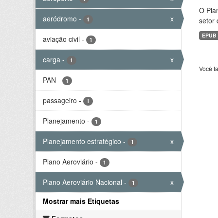
O Plan
aeródromo
-
x
1
setor 
EPUB
aviação civil
-
1
carga
-
x
1
Você t
PAN
-
1
passageiro
-
1
Planejamento
-
1
Planejamento estratégico
-
x
1
Plano Aeroviário
-
1
Plano Aeroviário Nacional
-
x
1
Mostrar mais Etiquetas