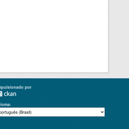
mpulsionado por
dioma