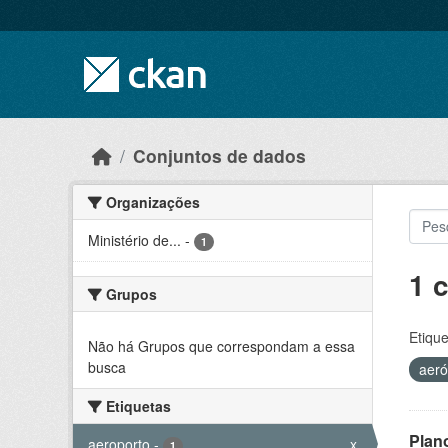
Skip to main content
Conjuntos de dados
Organizações
Ministério de...
-
1
1 
Grupos
Etique
Não há Grupos que correspondam a essa
busca
aer
Etiquetas
Plan
aeroporto
-
x
1