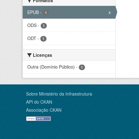
Formatos
EPUB
-
x
1
ODS
-
1
ODT
-
1
Licenças
Outra (Domínio Público)
-
1
Sobre Ministério da Infraestrutura
API do CKAN
Associação CKAN