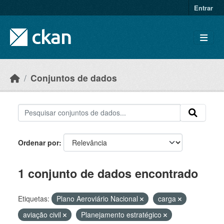
Skip to main content
Entrar
Conjuntos de dados
Ordenar por
1 conjunto de dados encontrado
Etiquetas:
Plano Aeroviário Nacional
carga
aviação civil
Planejamento estratégico