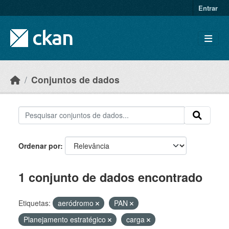
Skip to main content
Entrar
Conjuntos de dados
Ordenar por
1 conjunto de dados encontrado
Etiquetas:
aeródromo
PAN
Planejamento estratégico
carga