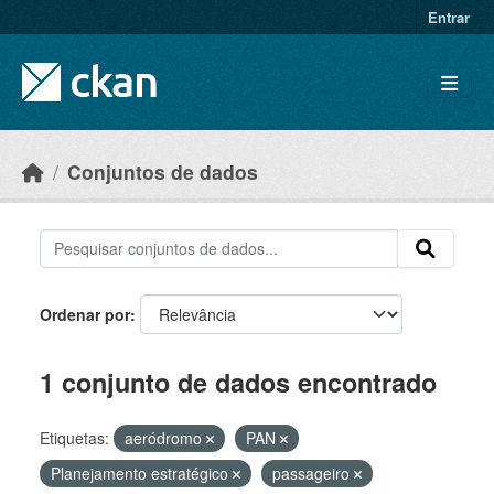
Skip to main content
Entrar
Conjuntos de dados
Ordenar por
1 conjunto de dados encontrado
Etiquetas:
aeródromo
PAN
Planejamento estratégico
passageiro