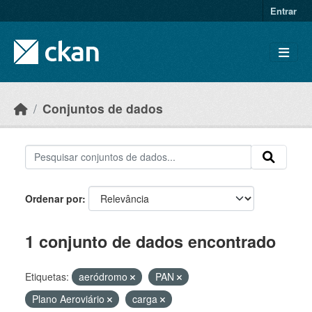
Skip to main content
Entrar
Conjuntos de dados
Ordenar por
1 conjunto de dados encontrado
Etiquetas:
aeródromo
PAN
Plano Aeroviário
carga