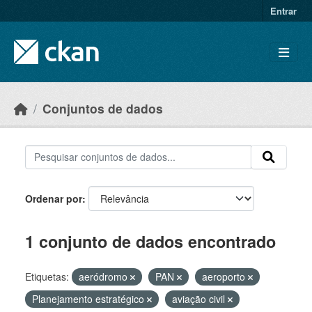
Skip to main content
Entrar
Conjuntos de dados
Ordenar por
1 conjunto de dados encontrado
Etiquetas:
aeródromo
PAN
aeroporto
Planejamento estratégico
aviação civil