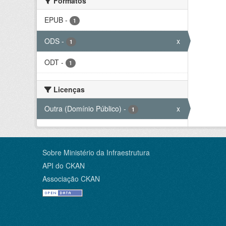
Formatos
EPUB
-
1
ODS
-
x
1
ODT
-
1
Licenças
Outra (Domínio Público)
-
x
1
Sobre Ministério da Infraestrutura
API do CKAN
Associação CKAN