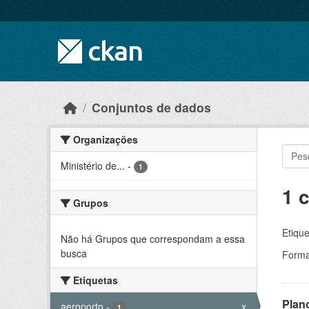
Skip to main content
Conjuntos de dados
Organizações
Ministério de...
-
1
1 
Grupos
Etique
Não há Grupos que correspondam a essa
busca
Forma
Etiquetas
Plan
aeroporto
-
x
1