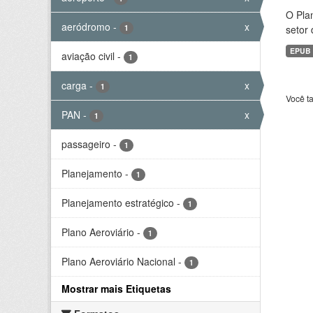
O Plan
aeródromo
-
x
1
setor 
EPUB
aviação civil
-
1
carga
-
x
1
Você t
PAN
-
x
1
passageiro
-
1
Planejamento
-
1
Planejamento estratégico
-
1
Plano Aeroviário
-
1
Plano Aeroviário Nacional
-
1
Mostrar mais Etiquetas