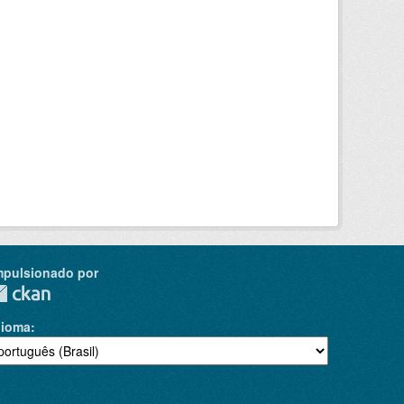
mpulsionado por
dioma