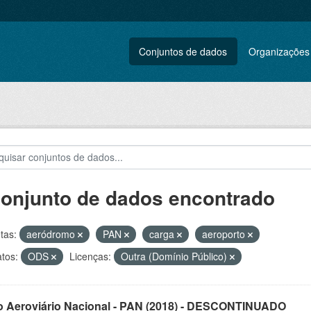
Conjuntos de dados
Organizações
conjunto de dados encontrado
tas:
aeródromo
PAN
carga
aeroporto
tos:
ODS
Licenças:
Outra (Domínio Público)
o Aeroviário Nacional - PAN (2018) - DESCONTINUADO