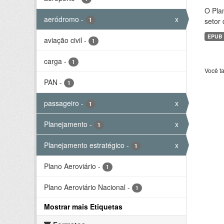
O Plan
aeródromo
-
x
1
setor 
EPUB
aviação civil
-
1
carga
-
1
Você t
PAN
-
1
passageiro
-
x
1
Planejamento
-
x
1
Planejamento estratégico
-
x
1
Plano Aeroviário
-
1
Plano Aeroviário Nacional
-
1
Mostrar mais Etiquetas