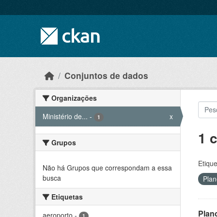
Skip to main content
Conjuntos de dados
Organizações
Ministério de...
-
x
1
1 
Grupos
Etique
Não há Grupos que correspondam a essa
busca
Plan
Etiquetas
Plan
aeroporto
-
1