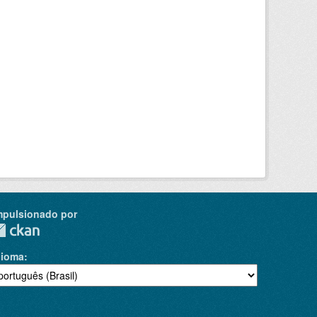
mpulsionado por
dioma