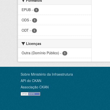
Formatos
EPUB
-
1
ODS
-
1
ODT
-
1
Licenças
Outra (Domínio Público)
-
1
Sobre Ministério da Infraestrutura
API do CKAN
Associação CKAN