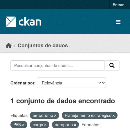
Skip to main content
Entrar
Conjuntos de dados
Ordenar por
1 conjunto de dados encontrado
Etiquetas:
aeródromo
Planejamento estratégico
PAN
carga
aeroporto
Formatos: