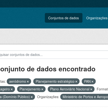
Conjuntos de dados
Organizações
conjunto de dados encontrado
tas:
aeródromo
Planejamento estratégico
PAN
sageiro
Planejamento
Plano Aeroviário Nacional
Format
a (Domínio Público)
Organizações:
Ministério de Portos e Aerop