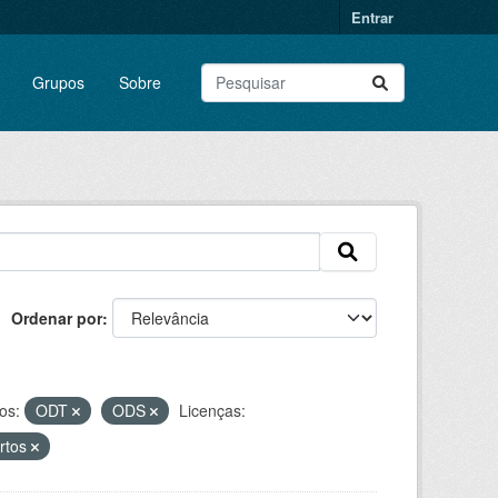
Entrar
Grupos
Sobre
Ordenar por
os:
ODT
ODS
Licenças:
ortos