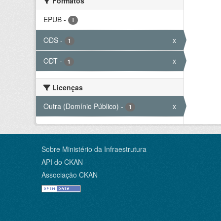
Formatos
EPUB
-
1
ODS
-
x
1
ODT
-
x
1
Licenças
Outra (Domínio Público)
-
x
1
Sobre Ministério da Infraestrutura
API do CKAN
Associação CKAN