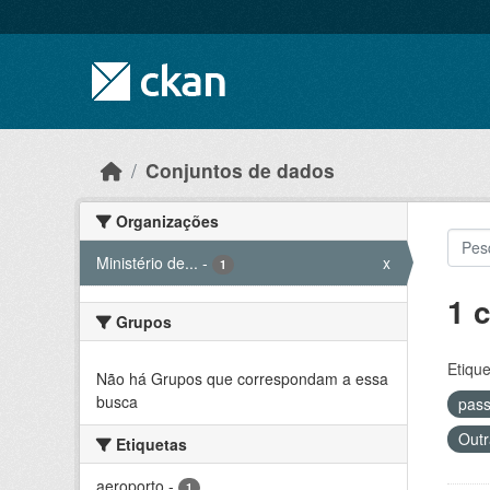
Skip to main content
Conjuntos de dados
Organizações
Ministério de...
-
x
1
1 
Grupos
Etique
Não há Grupos que correspondam a essa
busca
pas
Outr
Etiquetas
aeroporto
-
1