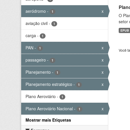
Plan
aeródromo
-
x
1
O Plan
setor 
aviação civil
-
1
EPUB
carga
-
1
PAN
-
x
1
Você t
passageiro
-
x
1
Planejamento
-
x
1
Planejamento estratégico
-
x
1
Plano Aeroviário
-
1
Plano Aeroviário Nacional
-
x
1
Mostrar mais Etiquetas