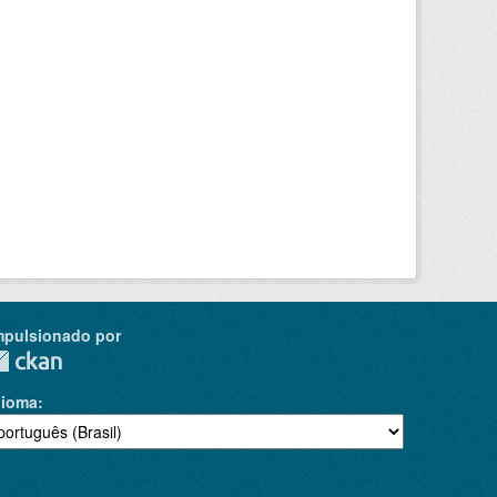
mpulsionado por
dioma