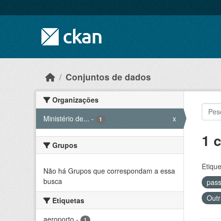
Skip to main content
Conjuntos de dados
Organizações
Ministério de...
-
x
1
1 
Grupos
Etique
Não há Grupos que correspondam a essa
busca
pas
Outr
Etiquetas
aeroporto
-
1