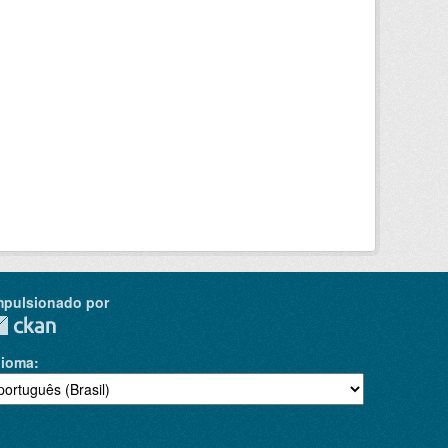
mpulsionado por
dioma