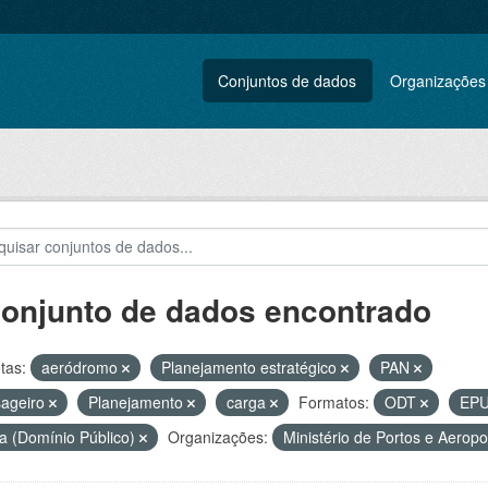
Conjuntos de dados
Organizações
conjunto de dados encontrado
tas:
aeródromo
Planejamento estratégico
PAN
sageiro
Planejamento
carga
Formatos:
ODT
EP
a (Domínio Público)
Organizações:
Ministério de Portos e Aerop