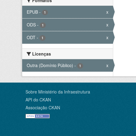
Formatos
EPUB
-
x
1
ODS
-
x
1
ODT
-
x
1
Licenças
Outra (Domínio Público)
-
x
1
Sobre Ministério da Infraestrutura
API do CKAN
Associação CKAN