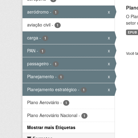
Plan
aeródromo
-
x
1
O Plan
setor 
aviação civil
-
1
EPUB
carga
-
x
1
PAN
-
x
1
Você t
passageiro
-
x
1
Planejamento
-
x
1
Planejamento estratégico
-
x
1
Plano Aeroviário
-
1
Plano Aeroviário Nacional
-
1
Mostrar mais Etiquetas