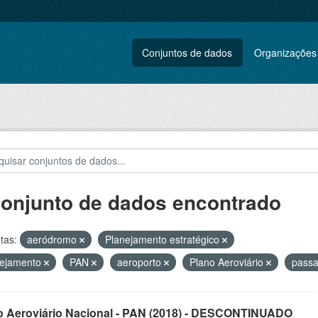
Conjuntos de dados
Organizações
conjunto de dados encontrado
tas:
aeródromo
Planejamento estratégico
nejamento
PAN
aeroporto
Plano Aeroviário
passa
o Aeroviário Nacional - PAN (2018) - DESCONTINUADO