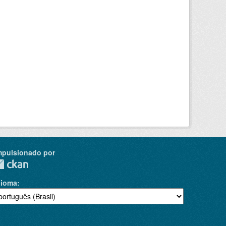
mpulsionado por
dioma