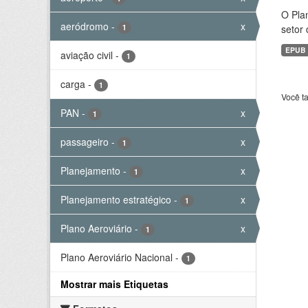
O Plan
aeródromo
-
x
1
setor 
EPUB
aviação civil
-
1
carga
-
1
Você t
PAN
-
x
1
passageiro
-
x
1
Planejamento
-
x
1
Planejamento estratégico
-
x
1
Plano Aeroviário
-
x
1
Plano Aeroviário Nacional
-
1
Mostrar mais Etiquetas