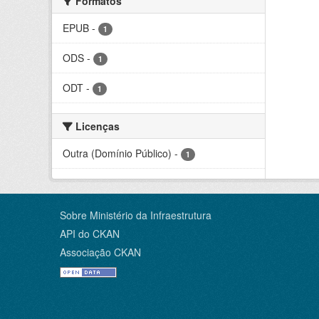
Formatos
EPUB
-
1
ODS
-
1
ODT
-
1
Licenças
Outra (Domínio Público)
-
1
Sobre Ministério da Infraestrutura
API do CKAN
Associação CKAN