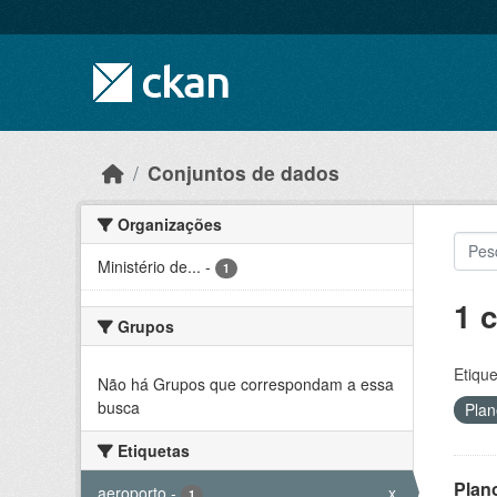
Skip to main content
Conjuntos de dados
Organizações
Ministério de...
-
1
1 
Grupos
Etique
Não há Grupos que correspondam a essa
busca
Pla
Etiquetas
Plan
aeroporto
-
x
1