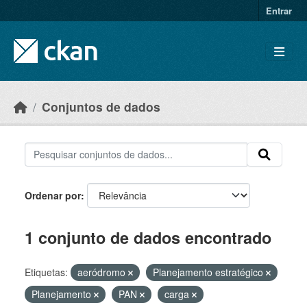
Skip to main content
Entrar
Conjuntos de dados
Ordenar por
1 conjunto de dados encontrado
Etiquetas:
aeródromo
Planejamento estratégico
Planejamento
PAN
carga