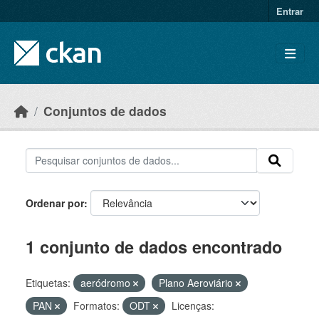
Skip to main content
Entrar
Conjuntos de dados
Ordenar por
1 conjunto de dados encontrado
Etiquetas:
aeródromo
Plano Aeroviário
PAN
Formatos:
ODT
Licenças: