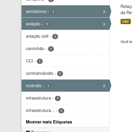
Relaç
aeródromo
-
x
1
da Rep
CSV
aviação
-
x
1
aviação civil
-
1
Você t
caminhão
-
1
CCI
-
1
contraincêndio
-
1
incêndio
-
x
1
infraestrutura
-
1
infraestrutura...
-
1
Mostrar mais Etiquetas