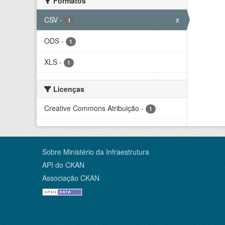
Formatos
CSV
-
x
1
ODS
-
1
XLS
-
1
Licenças
Creative Commons Atribuição
-
1
Sobre Ministério da Infraestrutura
API do CKAN
Associação CKAN