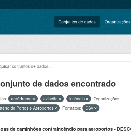
Conjuntos de dados
Organizações
conjunto de dados encontrado
tas:
aeródromo
aviação
incêndio
Organizações:
stério de Portos e Aeroportos
Formatos:
CSV
egas de caminhões contraincêndio para aeroportos - DE