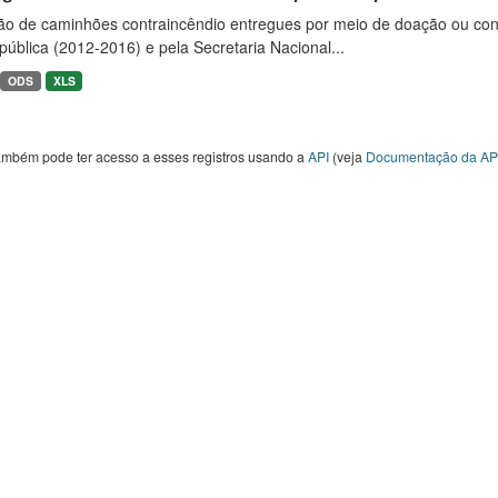
ão de caminhões contraincêndio entregues por meio de doação ou convê
ública (2012-2016) e pela Secretaria Nacional...
ODS
XLS
ambém pode ter acesso a esses registros usando a
API
(veja
Documentação da AP