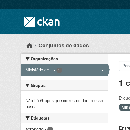
Skip to main content
Conjuntos de dados
Organizações
Ministério de...
-
x
1
1 
Grupos
Etique
Não há Grupos que correspondam a essa
busca
Mini
Etiquetas
Entr
aeroporto
-
1