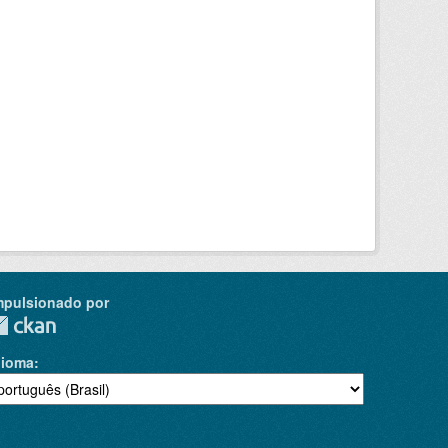
mpulsionado por
dioma