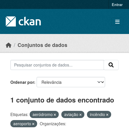
Skip to main content
Entrar
Conjuntos de dados
Ordenar por
1 conjunto de dados encontrado
Etiquetas:
aeródromo
aviação
incêndio
aeroporto
Organizações: