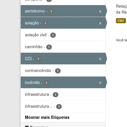
Relaç
aeródromo
-
x
1
da Rep
CSV
aviação
-
x
1
aviação civil
-
1
Você t
caminhão
-
1
CCI
-
x
1
contraincêndio
-
1
incêndio
-
x
1
infraestrutura
-
1
infraestrutura...
-
1
Mostrar mais Etiquetas