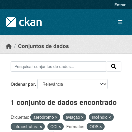
Skip to main content
Entrar
Conjuntos de dados
Ordenar por
1 conjunto de dados encontrado
Etiquetas:
aeródromo
aviação
incêndio
infraestrutura
CCI
Formatos:
ODS