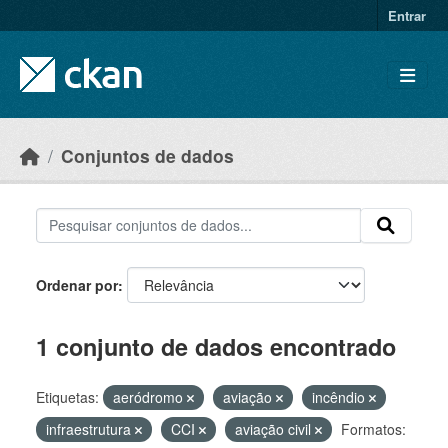
Skip to main content
Entrar
Conjuntos de dados
Ordenar por
1 conjunto de dados encontrado
Etiquetas:
aeródromo
aviação
incêndio
infraestrutura
CCI
aviação civil
Formatos: