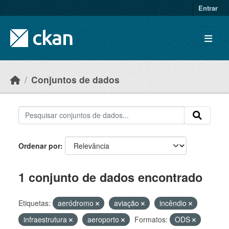
Skip to main content
Entrar
Conjuntos de dados
Ordenar por
1 conjunto de dados encontrado
Etiquetas:
aeródromo
aviação
incêndio
infraestrutura
aeroporto
Formatos:
ODS