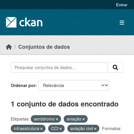
Skip to main content
Entrar
Conjuntos de dados
Ordenar por
1 conjunto de dados encontrado
Etiquetas:
aeródromo
aviação
infraestrutura
CCI
aviação civil
Formatos: