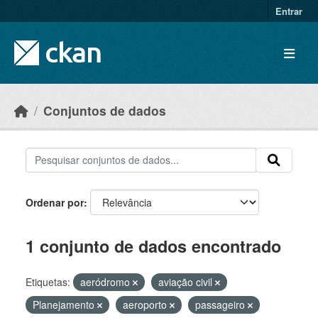
Skip to main content
Entrar
Conjuntos de dados
Ordenar por
1 conjunto de dados encontrado
Etiquetas:
aeródromo
aviação civil
Planejamento
aeroporto
passageiro