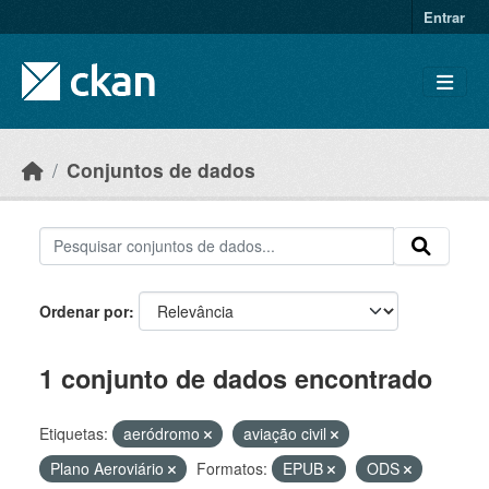
Skip to main content
Entrar
Conjuntos de dados
Ordenar por
1 conjunto de dados encontrado
Etiquetas:
aeródromo
aviação civil
Plano Aeroviário
Formatos:
EPUB
ODS