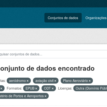
Conjuntos de dados
Organizações
conjunto de dados encontrado
tas:
aeródromo
aviação civil
Plano Aeroviário
N
Formatos:
EPUB
ODT
Licenças:
Outra (Domínio Públ
stério de Portos e Aeroportos