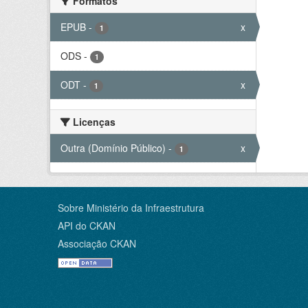
Formatos
EPUB
-
x
1
ODS
-
1
ODT
-
x
1
Licenças
Outra (Domínio Público)
-
x
1
Sobre Ministério da Infraestrutura
API do CKAN
Associação CKAN