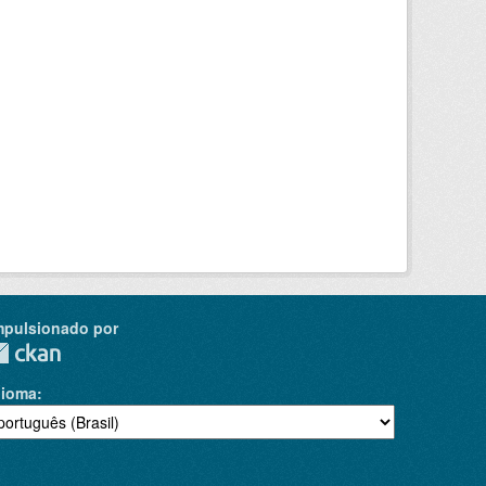
mpulsionado por
dioma