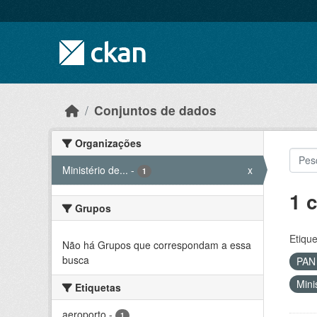
Skip to main content
Conjuntos de dados
Organizações
Ministério de...
-
x
1
1 
Grupos
Etique
Não há Grupos que correspondam a essa
busca
PA
Mini
Etiquetas
aeroporto
-
1