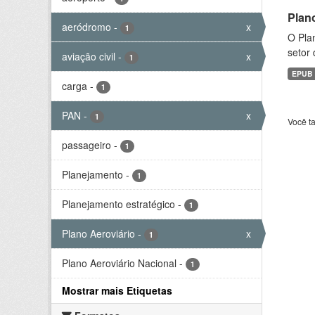
Plan
aeródromo
-
x
1
O Plan
setor 
aviação civil
-
x
1
EPUB
carga
-
1
PAN
-
x
1
Você t
passageiro
-
1
Planejamento
-
1
Planejamento estratégico
-
1
Plano Aeroviário
-
x
1
Plano Aeroviário Nacional
-
1
Mostrar mais Etiquetas