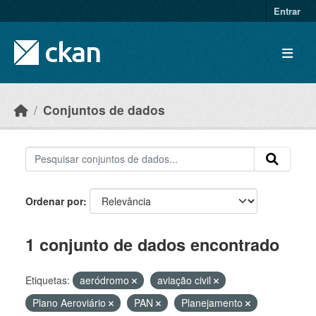
Skip to main content
Entrar
Conjuntos de dados
Ordenar por
1 conjunto de dados encontrado
Etiquetas:
aeródromo
aviação civil
Plano Aeroviário
PAN
Planejamento