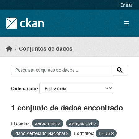
Skip to main content
Entrar
Conjuntos de dados
Ordenar por
1 conjunto de dados encontrado
Etiquetas:
aeródromo
aviação civil
Plano Aeroviário Nacional
Formatos:
EPUB