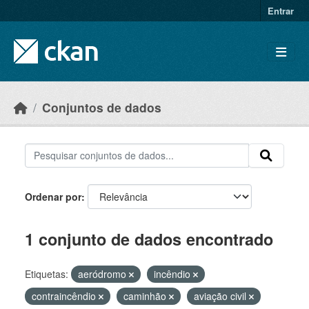
Skip to main content
Entrar
Conjuntos de dados
Ordenar por
1 conjunto de dados encontrado
Etiquetas:
aeródromo
incêndio
contraincêndio
caminhão
aviação civil