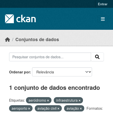
Skip to main content
Entrar
Conjuntos de dados
Ordenar por
1 conjunto de dados encontrado
Etiquetas:
aeródromo
infraestrutura
aeroporto
aviação civil
aviação
Formatos: