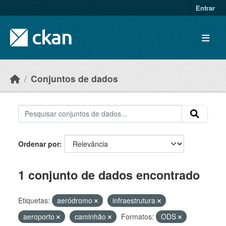
Skip to main content
Entrar
Conjuntos de dados
Ordenar por
1 conjunto de dados encontrado
Etiquetas:
aeródromo
infraestrutura
aeroporto
caminhão
Formatos:
ODS