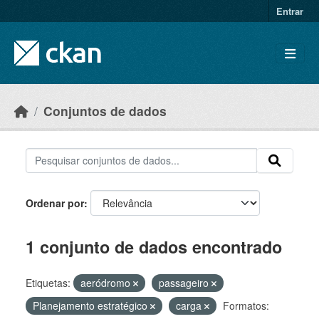
Skip to main content
Entrar
Conjuntos de dados
Ordenar por
1 conjunto de dados encontrado
Etiquetas:
aeródromo
passageiro
Planejamento estratégico
carga
Formatos: