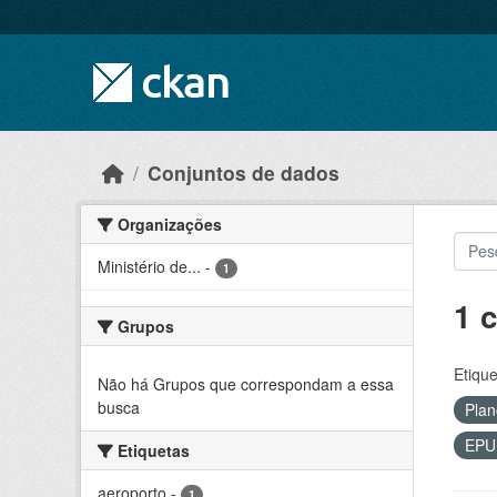
Skip to main content
Conjuntos de dados
Organizações
Ministério de...
-
1
1 
Grupos
Etique
Não há Grupos que correspondam a essa
busca
Plan
EP
Etiquetas
aeroporto
-
1