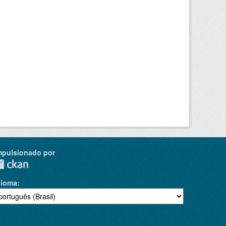
mpulsionado por
dioma