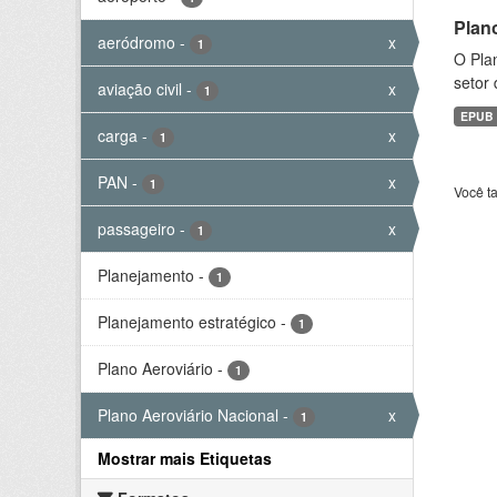
Plan
aeródromo
-
x
1
O Plan
setor 
aviação civil
-
x
1
EPUB
carga
-
x
1
PAN
-
x
1
Você t
passageiro
-
x
1
Planejamento
-
1
Planejamento estratégico
-
1
Plano Aeroviário
-
1
Plano Aeroviário Nacional
-
x
1
Mostrar mais Etiquetas