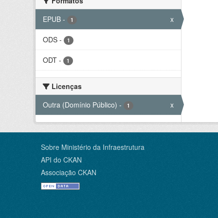
Formatos
EPUB
-
x
1
ODS
-
1
ODT
-
1
Licenças
Outra (Domínio Público)
-
x
1
Sobre Ministério da Infraestrutura
API do CKAN
Associação CKAN