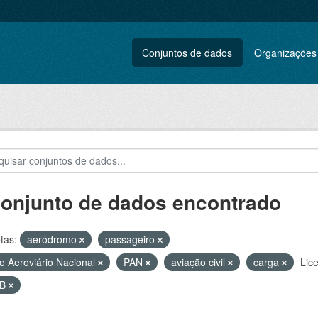
Conjuntos de dados
Organizações
conjunto de dados encontrado
tas:
aeródromo
passageiro
o Aeroviário Nacional
PAN
aviação civil
carga
Lic
UB