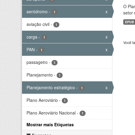
O Plan
aeródromo
-
x
1
setor 
EPUB
aviação civil
-
1
carga
-
x
1
Você t
PAN
-
x
1
passageiro
-
1
Planejamento
-
1
Planejamento estratégico
-
x
1
Plano Aeroviário
-
1
Plano Aeroviário Nacional
-
1
Mostrar mais Etiquetas