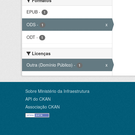
Formatos
EPUB
-
1
ODS
-
x
1
ODT
-
1
Licenças
Outra (Domínio Público)
-
x
1
Sobre Ministério da Infraestrutura
API do CKAN
Associação CKAN