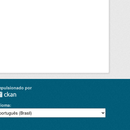
mpulsionado por
dioma