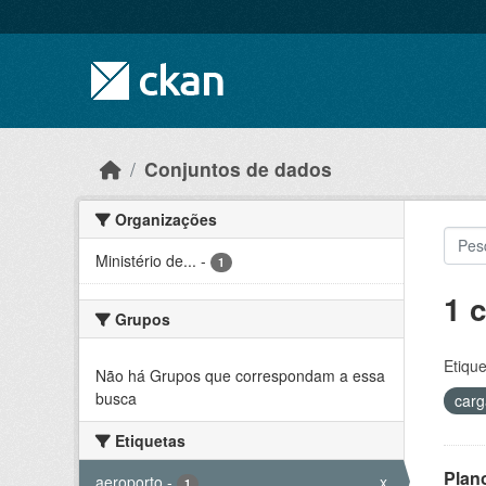
Skip to main content
Conjuntos de dados
Organizações
Ministério de...
-
1
1 
Grupos
Etique
Não há Grupos que correspondam a essa
busca
car
Etiquetas
Plan
aeroporto
-
x
1