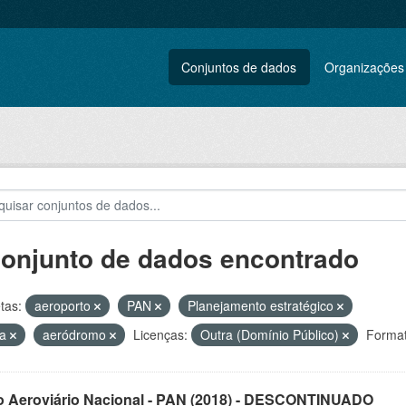
Conjuntos de dados
Organizações
conjunto de dados encontrado
tas:
aeroporto
PAN
Planejamento estratégico
ga
aeródromo
Licenças:
Outra (Domínio Público)
Format
o Aeroviário Nacional - PAN (2018) - DESCONTINUADO