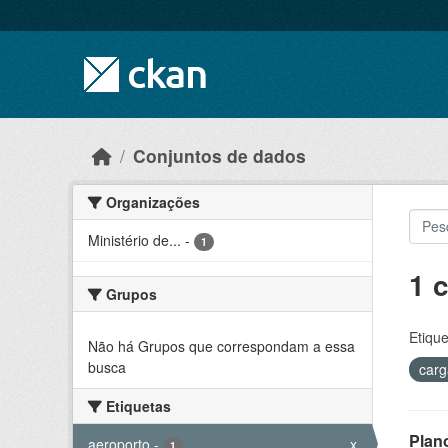
Skip to main content
Conjuntos de dados
Organizações
Ministério de...
-
1
1 
Grupos
Etique
Não há Grupos que correspondam a essa
busca
car
Etiquetas
Plan
aeroporto
-
x
1