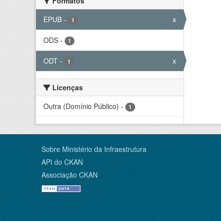
Formatos
EPUB
-
x
1
ODS
-
1
ODT
-
x
1
Licenças
Outra (Domínio Público)
-
1
Sobre Ministério da Infraestrutura
API do CKAN
Associação CKAN