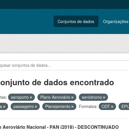
Conjuntos de dados
Organizações
conjunto de dados encontrado
tas:
aeroporto
Plano Aeroviário
aeródromo
ga
passageiro
Planejamento
Formatos:
ODT
EP
o Aeroviário Nacional - PAN (2018) - DESCONTINUADO