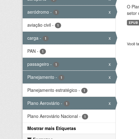
O Plan
aeródromo
-
x
1
setor 
EPUB
aviação civil
-
1
carga
-
x
1
Você t
PAN
-
1
passageiro
-
x
1
Planejamento
-
x
1
Planejamento estratégico
-
1
Plano Aeroviário
-
x
1
Plano Aeroviário Nacional
-
1
Mostrar mais Etiquetas