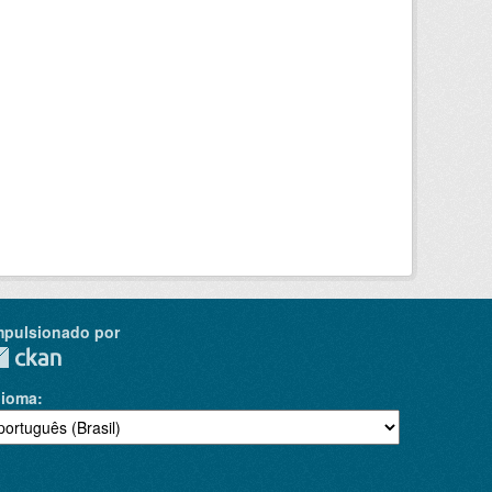
mpulsionado por
dioma