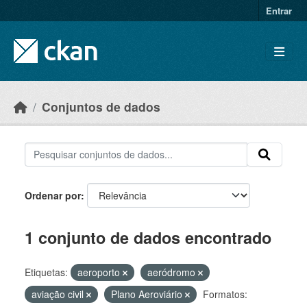
Skip to main content
Entrar
Conjuntos de dados
Ordenar por
1 conjunto de dados encontrado
Etiquetas:
aeroporto
aeródromo
aviação civil
Plano Aeroviário
Formatos: