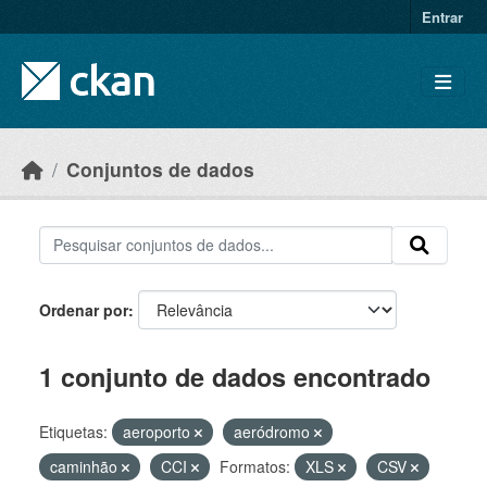
Skip to main content
Entrar
Conjuntos de dados
Ordenar por
1 conjunto de dados encontrado
Etiquetas:
aeroporto
aeródromo
caminhão
CCI
Formatos:
XLS
CSV