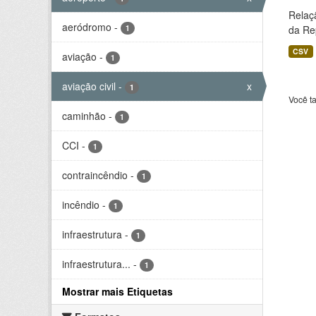
Relaç
aeródromo
-
1
da Rep
CSV
aviação
-
1
aviação civil
-
x
1
Você t
caminhão
-
1
CCI
-
1
contraincêndio
-
1
incêndio
-
1
infraestrutura
-
1
infraestrutura...
-
1
Mostrar mais Etiquetas