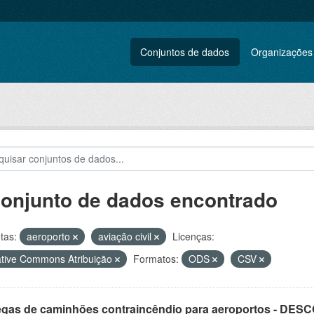
Conjuntos de dados
Organizações
conjunto de dados encontrado
tas:
aeroporto
aviação civil
Licenças:
tive Commons Atribuição
Formatos:
ODS
CSV
egas de caminhões contraincêndio para aeroportos - DE