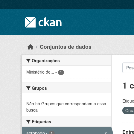
Skip to main content
Conjuntos de dados
Organizações
Ministério de...
-
1
1 
Grupos
Etique
Não há Grupos que correspondam a essa
busca
Crea
Etiquetas
Entr
aeroporto
-
x
1