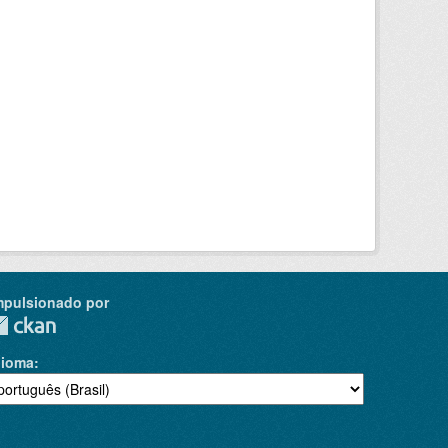
mpulsionado por
dioma