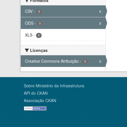
Formatos
CSV
-
x
1
ODS
-
x
1
XLS
-
1
Licenças
Creative Commons Atribuição
-
x
1
Sobre Ministério da Infraestrutura
API do CKAN
Associação CKAN