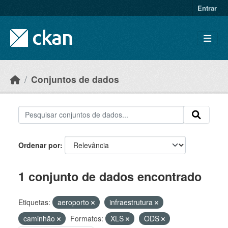
Skip to main content
Entrar
Conjuntos de dados
Ordenar por
1 conjunto de dados encontrado
Etiquetas:
aeroporto
infraestrutura
caminhão
Formatos:
XLS
ODS